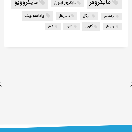
مایکروفر
مایکروویو
مایکروفر اینورتر
پاناسونیک
میگل
ناسیونال
مولینکس
کارچر
چایساز
کنوود
گالانز