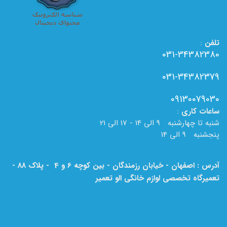
تلفن
:
031-34382380
031-34382379
09130079030
ساعات
کاری
:
شنبه تا چهارشنبه 9 الی 14 - 17 الی 21
پنجشنبه 9 الی 14
آدرس : اصفهان - خیابان رزمندگان - بین کوچه 6 و 4 - پلاک 88 -
تعمیرگاه تخصصی لوازم خانگی الو تعمیر
لطفا به نام الو تعمیر بر روی تابلو دقت فرمایید.