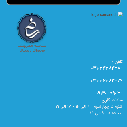
تلفن
:
031-34382380
031-34382379
09130079030
ساعات
کاری
:
شنبه تا چهارشنبه 9 الی 14 - 17 الی 21
پنجشنبه 9 الی 14