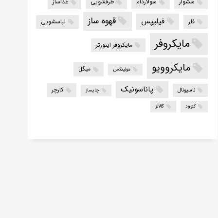
سشوار
سولاردام
ظرفشویی
غذاساز
قهوه ساز
فیلیپس
فلر
لباسشویی
مایکروفر
مایکروفر اینورتر
مایکروویو
میگل
مولینکس
پاناسونیک
کارچر
ناسیونال
چایساز
کنوود
گالانز