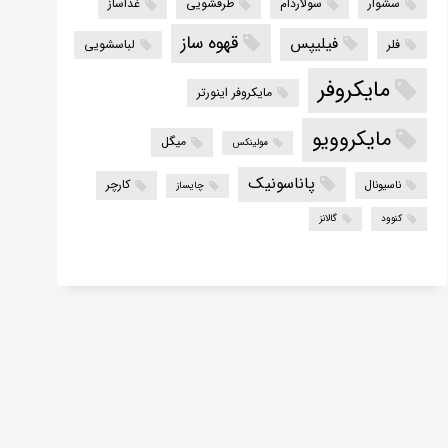
سشوار
سولاردام
ظرفشویی
غذاساز
قهوه ساز
فیلیپس
فلر
لباسشویی
مایکروفر
مایکروفر اینورتر
مایکروویو
میگل
مولینکس
پاناسونیک
کارچر
ناسیونال
چایساز
کنوود
گالانز