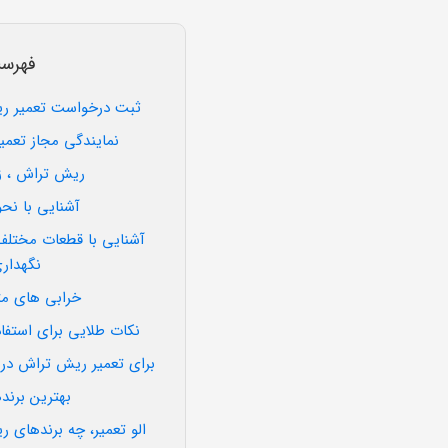
این
قسمت
نباید
فهرس
خالی
رها
ثبت درخواست تعمیر ری
شود.
نمایندگی مجاز تعم
ریش تراش ، زی
آشنایی با نح
آشنایی با قطعات مختل
نگهدار
خرابی های م
نکات طلایی برای استفا
برای تعمیر ریش تراش در 
بهترین برن
الو تعمیر، چه برندهای 