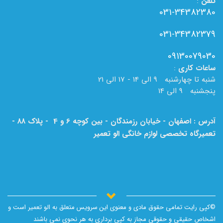
تلفن
:
031-34382380
031-34382379
09130079030
ساعات
کاری
:
شنبه تا چهارشنبه 9 الی 14 - 17 الی 21
پنجشنبه 9 الی 14
آدرس : اصفهان - خیابان رزمندگان - بین کوچه 6 و 4 - پلاک 88 -
تعمیرگاه تخصصی لوازم خانگی الو تعمیر
لطفا به نام الو تعمیر بر روی تابلو دقت فرمایید.
©کپی رایت تمامی حقوق مادی و معنوی این سرویس متعلق به الو تعمیر است و
اشخاص حقیقی و حقوقی مجاز به کپی برداری به هر نحوی نمی باشند