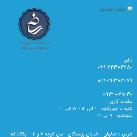
تلفن
:
031-34382380
031-34382379
09130079030
ساعات
کاری
:
شنبه تا چهارشنبه 9 الی 14 - 17 الی 21
پنجشنبه 9 الی 14
آدرس : اصفهان - خیابان رزمندگان - بین کوچه 6 و 4 - پلاک 88 -