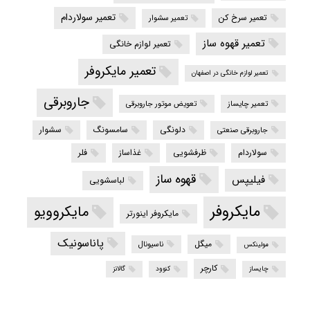
تعمیر سولاردام
تعمیر سرخ کن
تعمیر سشوار
تعمیر قهوه ساز
تعمیر لوازم خانگی
تعمیر مایکروفر
تعمیر لوازم خانگی در اصفهان
جاروبرقی
تعمیر چایساز
تعویض موتور جاروبرقی
دلونگی
سامسونگ
سشوار
جاروبرقی صنعتی
سولاردام
ظرفشویی
غذاساز
فلر
قهوه ساز
فیلیپس
لباسشویی
مایکروفر
مایکروویو
مایکروفر اینورتر
پاناسونیک
میگل
ناسیونال
مولینکس
کارچر
چایساز
کنوود
گالانز