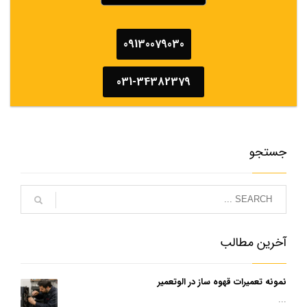
09130079030
031-34382379
جستجو
آخرین مطالب
نمونه تعمیرات قهوه ساز در الوتعمیر
...