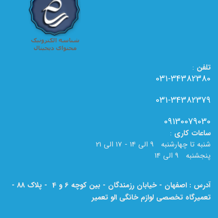
تلفن
:
031-34382380
031-34382379
09130079030
ساعات
کاری
:
شنبه تا چهارشنبه 9 الی 14 - 17 الی 21
پنجشنبه 9 الی 14
آدرس : اصفهان - خیابان رزمندگان - بین کوچه 6 و 4 - پلاک 88 -
تعمیرگاه تخصصی لوازم خانگی الو تعمیر