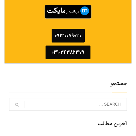
09130079030
031-34382379
جستجو
آخرین مطالب