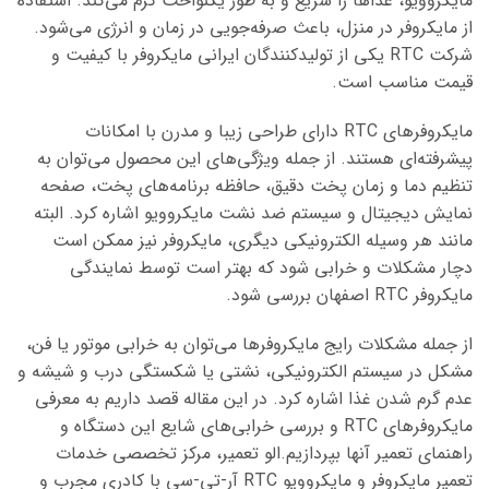
مایکروویو، غذاها را سریع و به طور یکنواخت گرم می‌کند. استفاده
از مایکروفر در منزل، باعث صرفه‌جویی در زمان و انرژی می‌شود.
شرکت RTC یکی از تولیدکنندگان ایرانی مایکروفر با کیفیت و
قیمت مناسب است.
مایکروفرهای RTC دارای طراحی زیبا و مدرن با امکانات
پیشرفته‌ای هستند. از جمله ویژگی‌های این محصول می‌توان به
تنظیم دما و زمان پخت دقیق، حافظه برنامه‌های پخت، صفحه
نمایش دیجیتال و سیستم ضد نشت مایکروویو اشاره کرد. البته
مانند هر وسیله الکترونیکی دیگری، مایکروفر نیز ممکن است
دچار مشکلات و خرابی شود که بهتر است توسط نمایندگی
مایکروفر RTC اصفهان بررسی شود.
از جمله مشکلات رایج مایکروفرها می‌توان به خرابی موتور یا فن،
مشکل در سیستم الکترونیکی، نشتی یا شکستگی درب و شیشه و
عدم گرم شدن غذا اشاره کرد. در این مقاله قصد داریم به معرفی
مایکروفرهای RTC
و بررسی خرابی‌های شایع این دستگاه و
راهنمای تعمیر آنها بپردازیم.الو تعمیر، مرکز تخصصی خدمات
تعمیر مایکروفر و مایکروویو RTC آر-تی-سی با کادری مجرب و