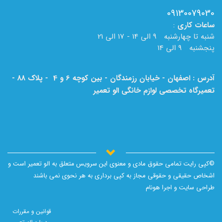
09130079030
ساعات
کاری
:
شنبه تا چهارشنبه 9 الی 14 - 17 الی 21
پنجشنبه 9 الی 14
آدرس : اصفهان - خیابان رزمندگان - بین کوچه 6 و 4 - پلاک 88 -
تعمیرگاه تخصصی لوازم خانگی الو تعمیر
لطفا به نام الو تعمیر بر روی تابلو دقت فرمایید.
©کپی رایت تمامی حقوق مادی و معنوی این سرویس متعلق به الو تعمیر است و
اشخاص حقیقی و حقوقی مجاز به کپی برداری به هر نحوی نمی باشند
طراحی سایت و اجرا
هونام
قوانین و مقررات