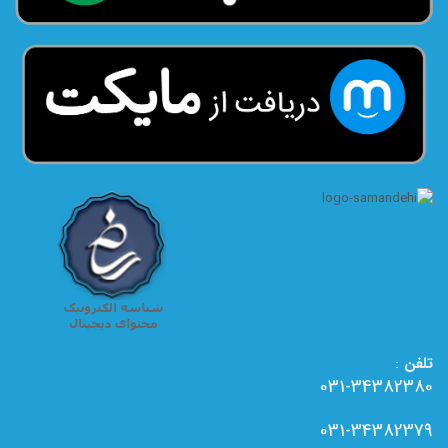
تلفن
:
031-34382380
031-34382379