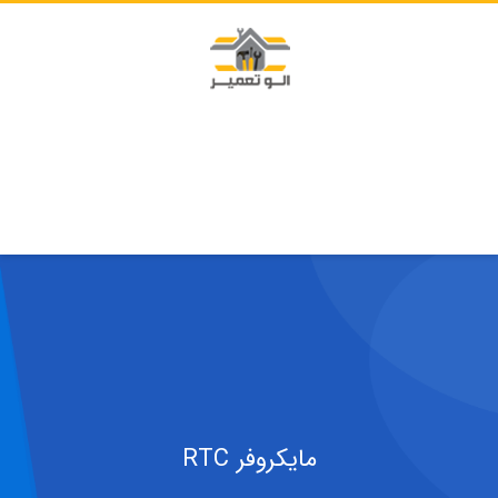
مایکروفر RTC