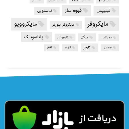
قهوه ساز
فیلیپس
لباسشویی
مایکروفر
مایکروویو
مایکروفر اینورتر
پاناسونیک
میگل
ناسیونال
مولینکس
کارچر
چایساز
کنوود
گالانز