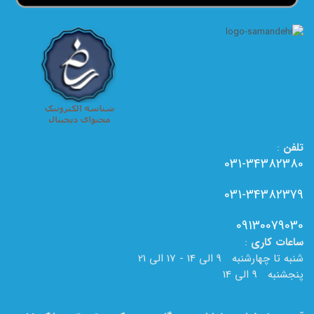
تلفن
:
031-34382380
031-34382379
09130079030
ساعات
کاری
:
شنبه تا چهارشنبه 9 الی 14 - 17 الی 21
پنجشنبه 9 الی 14