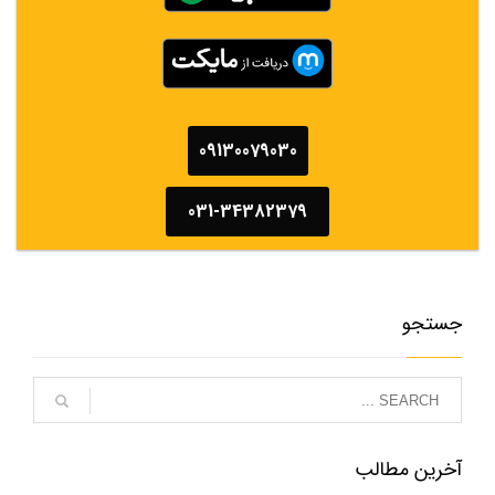
09130079030
031-34382379
جستجو
آخرین مطالب