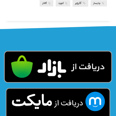
کارچر
چایساز
کنوود
گالانز