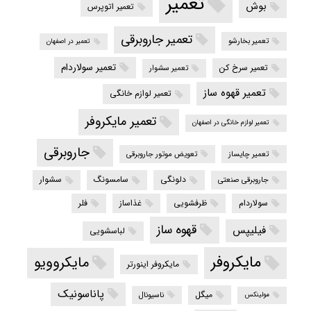
تعمیر
بوش
تعمیر اتوپرس
تعمیر جاروبرقی
تعمیر بخارشو
تعمیر در اصفهان
تعمیر سولاردام
تعمیر سرخ کن
تعمیر سشوار
تعمیر قهوه ساز
تعمیر لوازم خانگی
تعمیر مایکروفر
تعمیر لوازم خانگی در اصفهان
جاروبرقی
تعمیر چایساز
تعویض موتور جاروبرقی
دلونگی
سامسونگ
سشوار
جاروبرقی صنعتی
سولاردام
ظرفشویی
غذاساز
فلر
قهوه ساز
فیلیپس
لباسشویی
مایکروفر
مایکروویو
مایکروفر اینورتر
پاناسونیک
میگل
ناسیونال
مولینکس