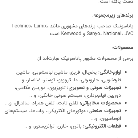
دست یافته است.
برندهای زیرمجموعه
:
پاناسونیک صاحب برندهای مشهوری مانند Technics، Lumix،
Sanyo، National، JVC و Kenwood است.
محصولات
:
برخی از محصولات مشهور پاناسونیک عبارت‌اند از:
لوازم‌خانگی:
یخچال، فریزر، ماشین لباسشویی، ماشین
ظرفشویی،
جاروبرقی، مایکروویو، توستر، غذاساز، و...
تجهیزات صوتی و تصویری:
تلویزیون، دوربین عکاسی،
دوربین فیلم‌برداری، سیستم صوتی خانگی، و...
محصولات مخابراتی:
تلفن ثابت، تلفن همراه، سانترال، و...
تجهیزات صنعتی:
موتورهای الکتریکی، ربات‌ها، سیستم‌های
اتوماسیون، و...
قطعات الکترونیکی:
باتری، خازن، ترانزیستور، و...