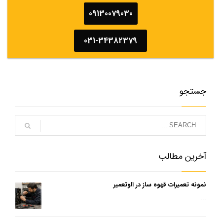
09130079030
031-34382379
جستجو
آخرین مطالب
نمونه تعمیرات قهوه ساز در الوتعمیر
...