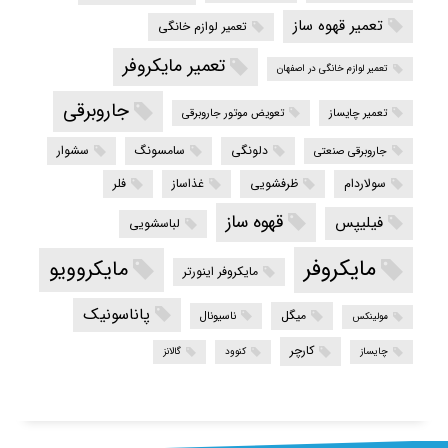
تعمیر قهوه ساز
تعمیر لوازم خانگی
تعمیر مایکروفر
تعمیر لوازم خانگی در اصفهان
جاروبرقی
تعمیر چایساز
تعویض موتور جاروبرقی
دلونگی
سامسونگ
سشوار
جاروبرقی صنعتی
سولاردام
ظرفشویی
غذاساز
فلر
قهوه ساز
فیلیپس
لباسشویی
مایکروفر
مایکروویو
مایکروفر اینورتر
پاناسونیک
میگل
ناسیونال
مولینکس
کارچر
چایساز
کنوود
گالانز