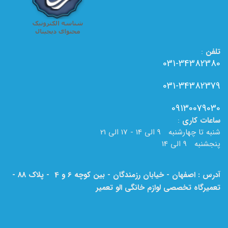
تلفن
:
031-34382380
031-34382379
09130079030
ساعات
کاری
:
شنبه تا چهارشنبه 9 الی 14 - 17 الی 21
پنجشنبه 9 الی 14
آدرس : اصفهان - خیابان رزمندگان - بین کوچه 6 و 4 - پلاک 88 -
تعمیرگاه تخصصی لوازم خانگی الو تعمیر
لطفا به نام الو تعمیر بر روی تابلو دقت فرمایید.