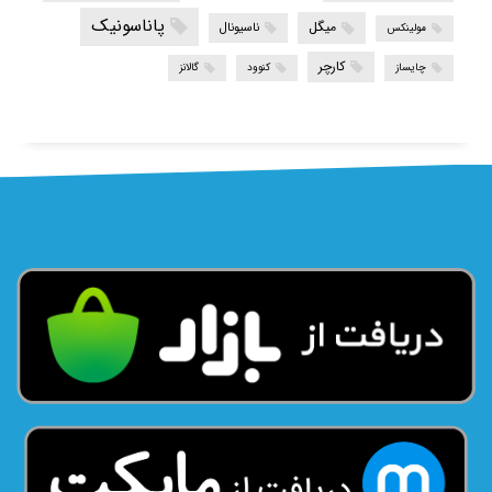
پاناسونیک
میگل
ناسیونال
مولینکس
کارچر
چایساز
کنوود
گالانز