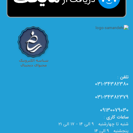
تلفن
:
031-34382380
031-34382379
09130079030
ساعات
کاری
:
شنبه تا چهارشنبه 9 الی 14 - 17 الی 21
پنجشنبه 9 الی 14