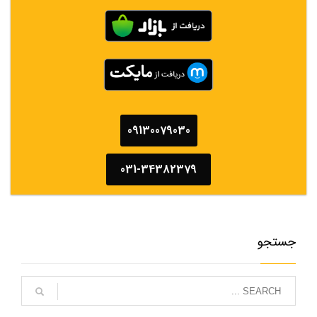
09130079030
031-34382379
جستجو