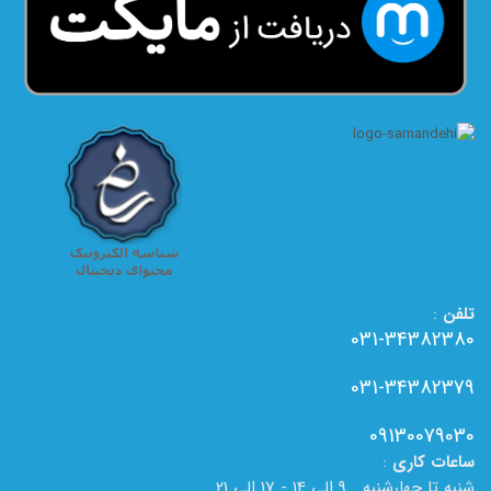
تلفن
:
031-34382380
031-34382379
09130079030
ساعات
کاری
:
شنبه تا چهارشنبه 9 الی 14 - 17 الی 21