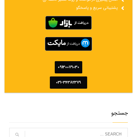
پشتیبانی سریع و پاسخگو
09130079030
031-34382379
جستجو