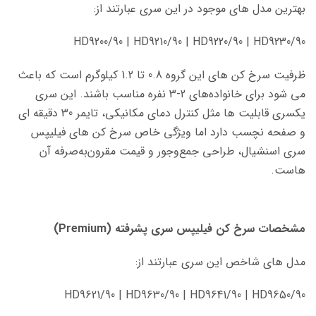
بهترین مدل های موجود در این سری عبارتند از:
HD9200/90 | HD9210/90 | HD9220/90 | HD9230/90
ظرفیت سرخ کن های این گروه 0.8 تا 1.2 کیلوگرم است که باعث
می شود برای خانواده‌های 2-3 نفره مناسب باشند. این سری
یکسری قابلیت ها مثل کنترل دمای مکانیکی، تایمر 30 دقیقه ای
و صفحه نچسب دارد اما ویژگی خاص سرخ کن های فیلیپس
سری اسنشیال، طراحی جمع‌وجور و قیمت مقرون‌به‌صرفه آن
هاست.
مشخصات سرخ کن فیلیپس سری پشرفته (Premium)
مدل های شاخص این سری عبارتند از:
HD9621/90 | HD9630/90 | HD9641/90 | HD9650/90