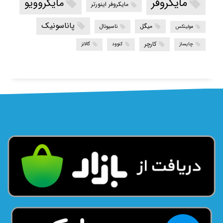
مایکروفر
مایکروویو
مایکروفر اینورتر
پاناسونیک
میگل
ناسیونال
مولینکس
کارچر
چایساز
کنوود
گالانز