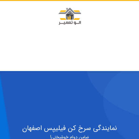
نمایندگی سرخ کن فیلیپس اصفهان
ضامن دوام خوشبختی!