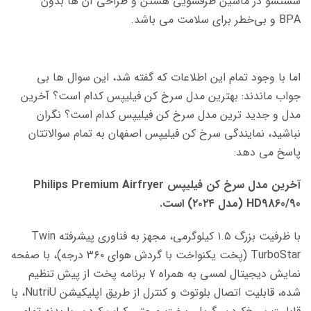
شستشو در ماشین ظرفشویی هستن و طراحی آن ها بدون
BPA و بی‌خطر برای سلامت می باشد.
اما با وجود تمام این اطلاعات که گفته شد، این سوال ها بی
جواب ماندند: بهترین مدل سرخ کن فیلیپس کدام است؟ آخرین
مدل و جدید ترین مدل سرخ کن فیلیپس کدام است؟ نگران
نباشید، نمایندگی سرخ کن فیلیپس اصفهان به تمام سوالاتتان
پاسخ می دهد:
آخرین مدل سرخ کن فیلیپس Philips Premium Airfryer
HD9860/90 (مدل ۲۰۲۴) است.
با ظرفیت بزرگ ۱.۵ کیلوگرمی، مجهز به فناوری پیشرفته Twin
TurboStar (پخت یکنواخت با گردش هوای ۳۶۰ درجه)، با صفحه
نمایش دیجیتال لمسی به همراه ۷ برنامه پخت از پیش تنظیم
شده، قابلیت اتصال بلوتوث و کنترل از طریق اپلیکیشن NutriU، با