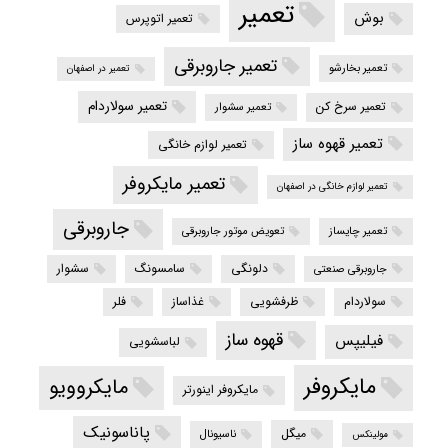
تعمیر
بوش
تعمیر اتوپرس
تعمیر جاروبرقی
تعمیر بخارشو
تعمیر در اصفهان
تعمیر سولاردام
تعمیر سرخ کن
تعمیر سشوار
تعمیر قهوه ساز
تعمیر لوازم خانگی
تعمیر مایکروفر
تعمیر لوازم خانگی در اصفهان
جاروبرقی
تعمیر چایساز
تعویض موتور جاروبرقی
دلونگی
سامسونگ
سشوار
جاروبرقی صنعتی
سولاردام
ظرفشویی
غذاساز
فلر
قهوه ساز
فیلیپس
لباسشویی
مایکروفر
مایکروویو
مایکروفر اینورتر
پاناسونیک
میگل
ناسیونال
مولینکس