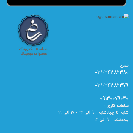
تلفن
:
031-34382380
031-34382379
09130079030
ساعات
کاری
:
شنبه تا چهارشنبه 9 الی 14 - 17 الی 21
پنجشنبه 9 الی 14