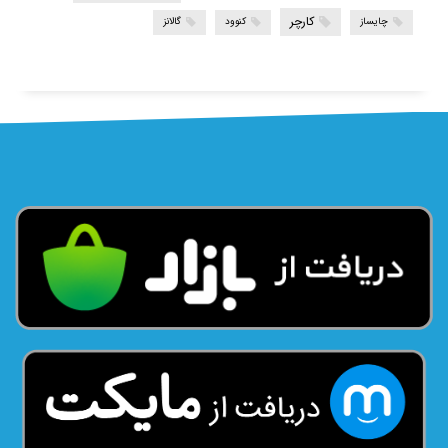
کارچر
چایساز
کنوود
گالانز