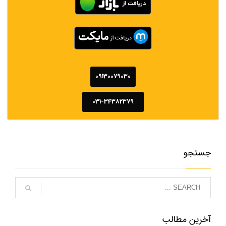
09130079030
031-34382379
جستجو
آخرین مطالب