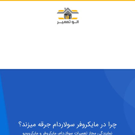
چرا در مایکروفر سولاردام جرقه میزند؟
نمایندگی مجاز تعمیرات سولاردام، مایکروفر و مایکروویو