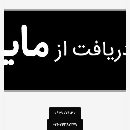
09130079030
031-34382379