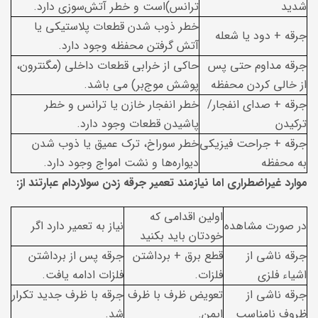
شدید
ترانس)است و خطر آتش‌سوزی دارد.
خطر ذوب شدن قطعات پلاستیکی یا
جرقه + دود یا شعله
آتش گرفتن محفظه وجود دارد.
جرقه مداوم حتی پس
حاکی از خرابی قطعات داخلی (مگنترون،
از خالی کردن محفظه
پوشش موج‌بر) می باشد.
جرقه + صدای انفجار/
خطر انفجار خازن یا ترانس و خطر
ترکیدن
پاشیدن قطعات وجود دارد.
جرقه + جراحت فیزیکی
خطر سوراخ، ترک عمیق یا ذوب شدن
به محفظه
دیواره‌ها و نشت امواج وجود دارد.
موارد غیراضطراری اما نیازمند تعمیر جرقه زدن سولاردام عبارتند از:
اولین اقدامی که
در صورت مشاهده
نیاز به تعمیر دارد اگر
خودتان باید بکنید
جرقه ناشی از
قطع برق + برداشتن
جرقه پس از برداشتن
اشیاء فلزی
فلزات.
فلزات ادامه یافت.
جرقه ناشی از
تعویض ظرف با ظرف
جرقه با ظرف جدید تکرار
ظروف نامناسب
ایمن.
شد.