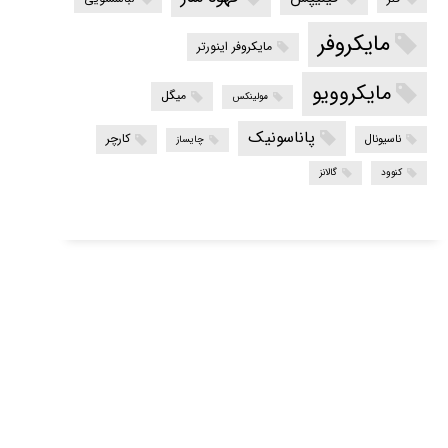
مایکروفر
مایکروفر اینورتر
مایکروویو
میگل
مولینکس
پاناسونیک
کارچر
ناسیونال
چایساز
کنوود
گالانز