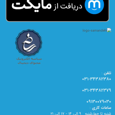
تلفن
:
031-34382380
031-34382379
09130079030
ساعات
کاری
:
شنبه تا چهارشنبه 9 الی 14 - 17 الی 21