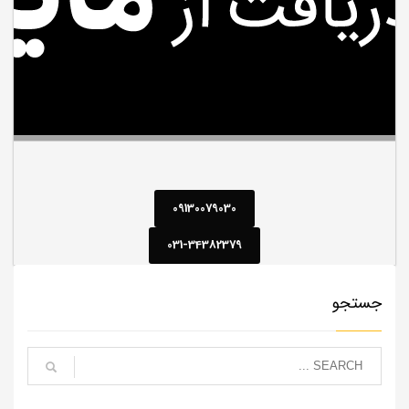
09130079030
031-34382379
جستجو