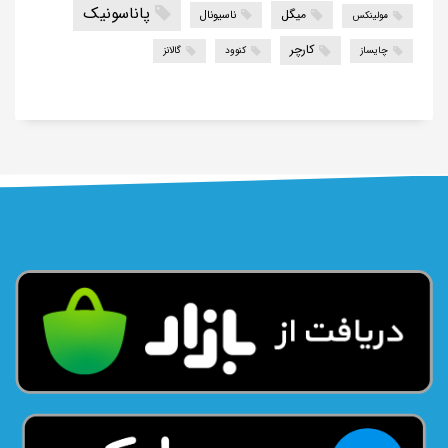
پاناسونیک
میگل
ناسیونال
مولینکس
کارچر
چایساز
کنوود
گالانز