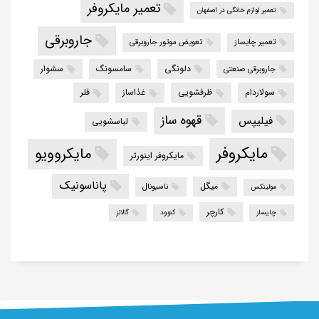
تعمیر مایکروفر
تعمیر لوازم خانگی در اصفهان
جاروبرقی
تعمیر چایساز
تعویض موتور جاروبرقی
دلونگی
سامسونگ
سشوار
جاروبرقی صنعتی
سولاردام
ظرفشویی
غذاساز
فلر
قهوه ساز
فیلیپس
لباسشویی
مایکروفر
مایکروویو
مایکروفر اینورتر
پاناسونیک
میگل
ناسیونال
مولینکس
کارچر
چایساز
کنوود
گالانز