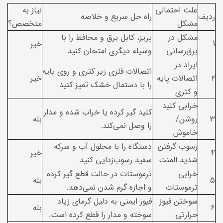
علت احتمالی
نیاز به
ردیف
راه حل سریع و خلاصه
مشکل
متخصص؟
مشکل در
پریز، کابل برق و محافظ را با
1
خیر
برق‌رسانی
وسیله دیگری امتحان کنید.
ایراد در
اتصالات فلزی زیر کتری و روی پایه
2
اتصالات پایه
خیر
را با دستمال خشک تمیز کنید.
و کتری
خرابی کلید
کلید گیر کرده یا خراب شده و مدار
3
روشن/
بله
را وصل نمی‌کند.
خاموش
رسوب گرفتن
دستگاه را با محلول آب و سرکه
4
خیر
شدید المنت
سفید رسوب‌زدایی کنید.
خرابی
ترموستات در حالت قطع گیر کرده
5
بله
ترموستات
و اجازه گرم شدن نمی‌دهد.
سوختن فیوز
فیوز ایمنی به دلیل گرمای زیاد
6
بله
حرارتی
سوخته و مدار را قطع کرده است.