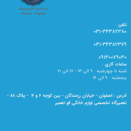
تلفن
:
031-34382380
031-34382379
09130079030
ساعات
کاری
:
شنبه تا چهارشنبه 9 الی 14 - 17 الی 21
پنجشنبه 9 الی 14
آدرس : اصفهان - خیابان رزمندگان - بین کوچه 6 و 4 - پلاک 88 -
تعمیرگاه تخصصی لوازم خانگی الو تعمیر
لطفا به نام الو تعمیر بر روی تابلو دقت فرمایید.