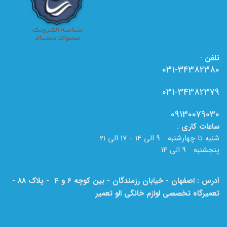
تلفن
:
031-34382380
031-34382379
09130079030
ساعات
کاری
:
شنبه تا چهارشنبه 9 الی 14 - 17 الی 21
پنجشنبه 9 الی 14
آدرس : اصفهان - خیابان رزمندگان - بین کوچه 6 و 4 - پلاک 88 -
تعمیرگاه تخصصی لوازم خانگی الو تعمیر
لطفا به نام الو تعمیر بر روی تابلو دقت فرمایید.