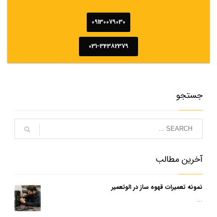
09130079030
031-34382379
جستجو
آخرین مطالب
نمونه تعمیرات قهوه ساز در الوتعمیر
...