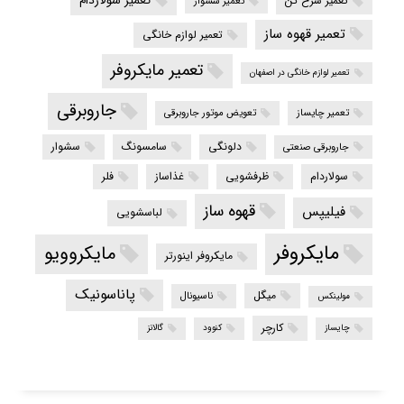
تعمیر سولاردام
تعمیر سرخ کن
تعمیر سشوار
تعمیر قهوه ساز
تعمیر لوازم خانگی
تعمیر مایکروفر
تعمیر لوازم خانگی در اصفهان
جاروبرقی
تعمیر چایساز
تعویض موتور جاروبرقی
دلونگی
سامسونگ
سشوار
جاروبرقی صنعتی
سولاردام
ظرفشویی
غذاساز
فلر
قهوه ساز
فیلیپس
لباسشویی
مایکروفر
مایکروویو
مایکروفر اینورتر
پاناسونیک
میگل
ناسیونال
مولینکس
کارچر
چایساز
کنوود
گالانز