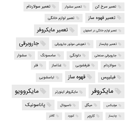
تعمیر سولاردام
تعمیر سرخ کن
تعمیر سشوار
تعمیر قهوه ساز
تعمیر لوازم خانگی
تعمیر مایکروفر
تعمیر لوازم خانگی در اصفهان
جاروبرقی
تعمیر چایساز
تعویض موتور جاروبرقی
دلونگی
سامسونگ
سشوار
جاروبرقی صنعتی
سولاردام
ظرفشویی
غذاساز
فلر
قهوه ساز
فیلیپس
لباسشویی
مایکروفر
مایکروویو
مایکروفر اینورتر
پاناسونیک
میگل
ناسیونال
مولینکس
کارچر
چایساز
کنوود
گالانز