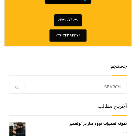
09130079030
031-34382379
جستجو
آخرین مطالب
نمونه تعمیرات قهوه ساز در الوتعمیر
...