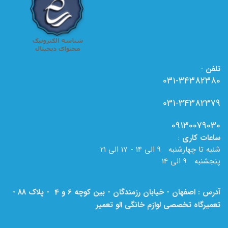
تلفن
:
031-34382380
031-34382379
09130079030
ساعات
کاری
:
شنبه تا چهارشنبه 9 الی 14 - 17 الی 21
پنجشنبه 9 الی 14
آدرس : اصفهان - خیابان رزمندگان - بین کوچه 6 و 4 - پلاک 88 -
تعمیرگاه تخصصی لوازم خانگی الو تعمیر
لطفا به نام الو تعمیر بر روی تابلو دقت فرمایید.