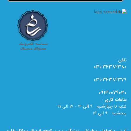
تلفن
:
031-34382380
031-34382379
09130079030
ساعات
کاری
:
شنبه تا چهارشنبه 9 الی 14 - 17 الی 21
پنجشنبه 9 الی 14