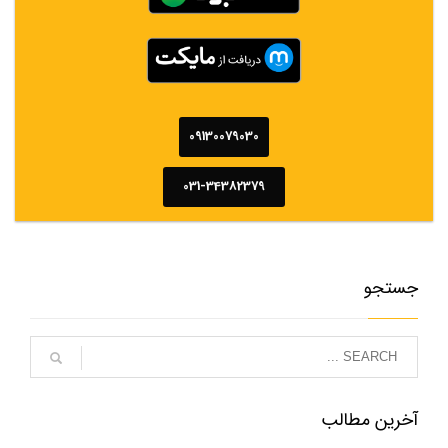
09130079030
031-34382379
جستجو
آخرین مطالب