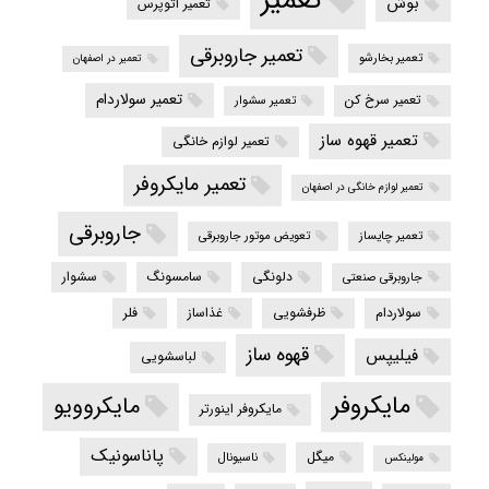
تعمیر
بوش
تعمیر اتوپرس
تعمیر جاروبرقی
تعمیر بخارشو
تعمیر در اصفهان
تعمیر سولاردام
تعمیر سرخ کن
تعمیر سشوار
تعمیر قهوه ساز
تعمیر لوازم خانگی
تعمیر مایکروفر
تعمیر لوازم خانگی در اصفهان
جاروبرقی
تعمیر چایساز
تعویض موتور جاروبرقی
دلونگی
سامسونگ
سشوار
جاروبرقی صنعتی
سولاردام
ظرفشویی
غذاساز
فلر
قهوه ساز
فیلیپس
لباسشویی
مایکروفر
مایکروویو
مایکروفر اینورتر
پاناسونیک
میگل
ناسیونال
مولینکس