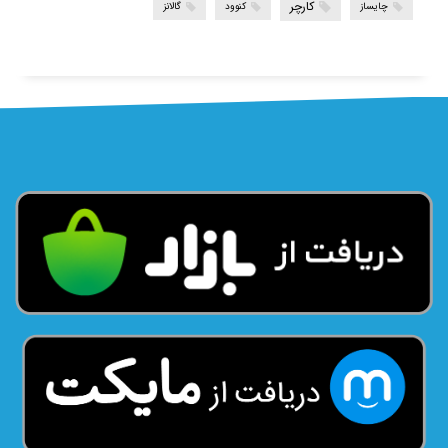
کارچر
چایساز
کنوود
گالانز