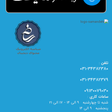
تلفن
:
031-34382380
031-34382379
09130079030
ساعات
کاری
:
شنبه تا چهارشنبه 9 الی 14 - 17 الی 21
پنجشنبه 9 الی 14