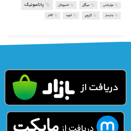
پاناسونیک
میگل
ناسیونال
مولینکس
کارچر
چایساز
کنوود
گالانز