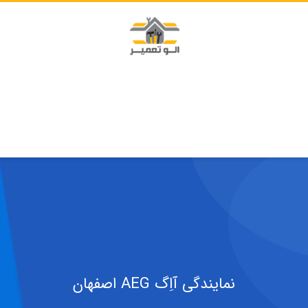
نمایندگی آاِگ AEG اصفهان