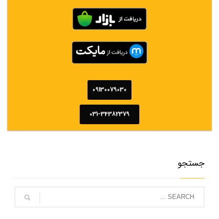
09130079030
031-34382379
جستجو