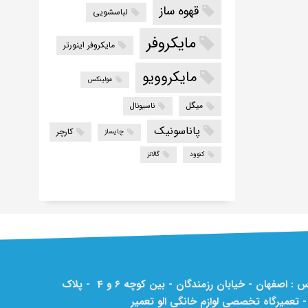
قهوه ساز
لباسشویی
مایکروفر
مایکروفر اینورتر
مایکروویو
مولینکس
میگل
ناسیونال
پاناسونیک
کارچر
چایساز
کنوود
گالانز
آدرس : اصفهان - خیابان رزمندگان - بین کوچه 6 و 4 - پلاک