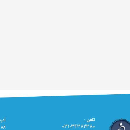
تلفن
:
031-34382380
88 - تعمیرگاه تخصصی لوازم خانگی الو تعمیر