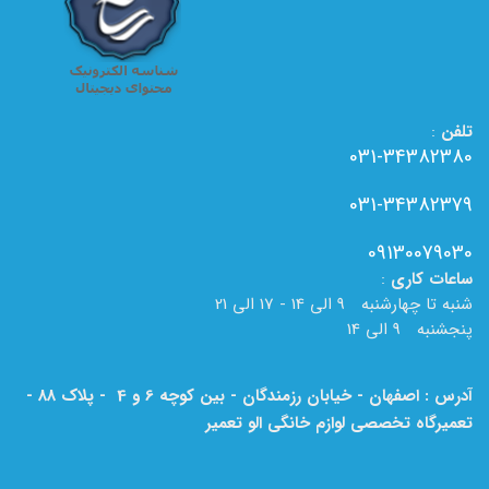
تلفن
:
031-34382380
031-34382379
09130079030
ساعات
کاری
:
شنبه تا چهارشنبه 9 الی 14 - 17 الی 21
پنجشنبه 9 الی 14
آدرس : اصفهان - خیابان رزمندگان - بین کوچه 6 و 4 - پلاک 88 -
تعمیرگاه تخصصی لوازم خانگی الو تعمیر
لطفا به نام الو تعمیر بر روی تابلو دقت فرمایید.