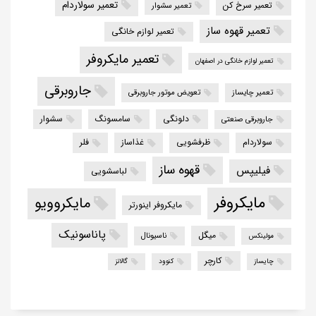
تعمیر سولاردام
تعمیر سرخ کن
تعمیر سشوار
تعمیر قهوه ساز
تعمیر لوازم خانگی
تعمیر مایکروفر
تعمیر لوازم خانگی در اصفهان
جاروبرقی
تعمیر چایساز
تعویض موتور جاروبرقی
دلونگی
سامسونگ
سشوار
جاروبرقی صنعتی
سولاردام
ظرفشویی
غذاساز
فلر
قهوه ساز
فیلیپس
لباسشویی
مایکروفر
مایکروویو
مایکروفر اینورتر
پاناسونیک
میگل
ناسیونال
مولینکس
کارچر
چایساز
کنوود
گالانز