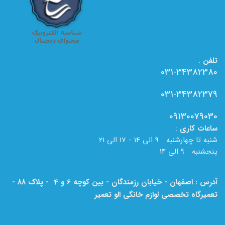
تلفن
:
031-34382380
031-34382379
09130079030
ساعات
کاری
:
شنبه تا چهارشنبه 9 الی 14 - 17 الی 21
پنجشنبه 9 الی 14
آدرس : اصفهان - خیابان رزمندگان - بین کوچه 6 و 4 - پلاک 88 -
تعمیرگاه تخصصی لوازم خانگی الو تعمیر
لطفا به نام الو تعمیر بر روی تابلو دقت فرمایید.