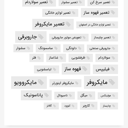
تعمیر سولاردام
تعمیر سرخ کن
تعمیر سشوار
تعمیر قهوه ساز
تعمیر لوازم خانگی
تعمیر مایکروفر
تعمیر لوازم خانگی در اصفهان
جاروبرقی
تعمیر چایساز
تعویض موتور جاروبرقی
دلونگی
سامسونگ
سشوار
جاروبرقی صنعتی
سولاردام
ظرفشویی
غذاساز
فلر
قهوه ساز
فیلیپس
لباسشویی
مایکروفر
مایکروویو
مایکروفر اینورتر
پاناسونیک
میگل
ناسیونال
مولینکس
کارچر
چایساز
کنوود
گالانز