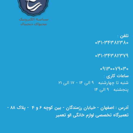
تلفن
:
031-34382380
031-34382379
09130079030
ساعات
کاری
:
شنبه تا چهارشنبه 9 الی 14 - 17 الی 21
پنجشنبه 9 الی 14
آدرس : اصفهان - خیابان رزمندگان - بین کوچه 6 و 4 - پلاک 88 -
تعمیرگاه تخصصی لوازم خانگی الو تعمیر
لطفا به نام الو تعمیر بر روی تابلو دقت فرمایید.