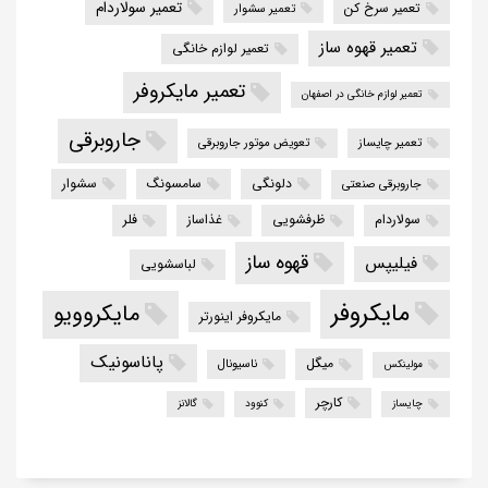
تعمیر سولاردام
تعمیر سرخ کن
تعمیر سشوار
تعمیر قهوه ساز
تعمیر لوازم خانگی
تعمیر مایکروفر
تعمیر لوازم خانگی در اصفهان
جاروبرقی
تعمیر چایساز
تعویض موتور جاروبرقی
دلونگی
سامسونگ
سشوار
جاروبرقی صنعتی
سولاردام
ظرفشویی
غذاساز
فلر
قهوه ساز
فیلیپس
لباسشویی
مایکروفر
مایکروویو
مایکروفر اینورتر
پاناسونیک
میگل
ناسیونال
مولینکس
کارچر
چایساز
کنوود
گالانز