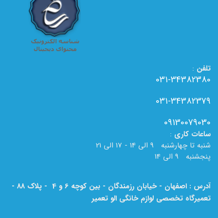
تلفن
:
031-34382380
031-34382379
09130079030
ساعات
کاری
:
شنبه تا چهارشنبه 9 الی 14 - 17 الی 21
پنجشنبه 9 الی 14
آدرس : اصفهان - خیابان رزمندگان - بین کوچه 6 و 4 - پلاک 88 -
تعمیرگاه تخصصی لوازم خانگی الو تعمیر