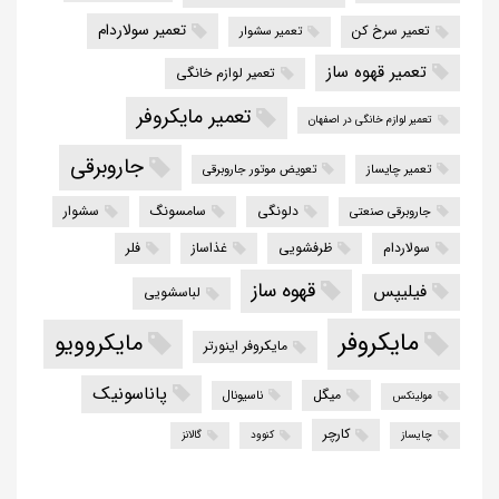
تعمیر سولاردام
تعمیر سرخ کن
تعمیر سشوار
تعمیر قهوه ساز
تعمیر لوازم خانگی
تعمیر مایکروفر
تعمیر لوازم خانگی در اصفهان
جاروبرقی
تعمیر چایساز
تعویض موتور جاروبرقی
دلونگی
سامسونگ
سشوار
جاروبرقی صنعتی
سولاردام
ظرفشویی
غذاساز
فلر
قهوه ساز
فیلیپس
لباسشویی
مایکروفر
مایکروویو
مایکروفر اینورتر
پاناسونیک
میگل
ناسیونال
مولینکس
کارچر
چایساز
کنوود
گالانز