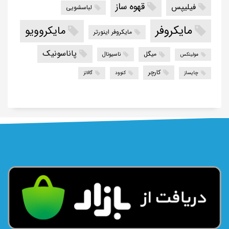
قهوه ساز
فیلیپس
لباسشویی
مایکروفر
مایکروویو
مایکروفر اینورتر
پاناسونیک
میگل
ناسیونال
مولینکس
کارچر
چایساز
کنوود
گالانز