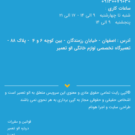
09130079030
ساعات
کاری
:
شنبه تا چهارشنبه 9 الی 14 - 17 الی 21
پنجشنبه 9 الی 14
آدرس : اصفهان - خیابان رزمندگان - بین کوچه 6 و 4 - پلاک 88 -
تعمیرگاه تخصصی لوازم خانگی الو تعمیر
لطفا به نام الو تعمیر بر روی تابلو دقت فرمایید.
©کپی رایت تمامی حقوق مادی و معنوی این سرویس متعلق به الو تعمیر است و
اشخاص حقیقی و حقوقی مجاز به کپی برداری به هر نحوی نمی باشند
طراحی سایت و اجرا
هونام
قوانین و مقررات
درباره الو تعمیر
راهنما