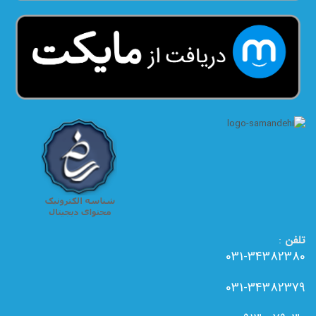
تلفن
:
031-34382380
031-34382379