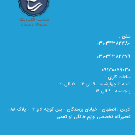
تلفن
:
031-34382380
031-34382379
09130079030
ساعات
کاری
:
شنبه تا چهارشنبه 9 الی 14 - 17 الی 21
پنجشنبه 9 الی 14
آدرس : اصفهان - خیابان رزمندگان - بین کوچه 6 و 4 - پلاک 88 -
تعمیرگاه تخصصی لوازم خانگی الو تعمیر
لطفا به نام الو تعمیر بر روی تابلو دقت فرمایید.