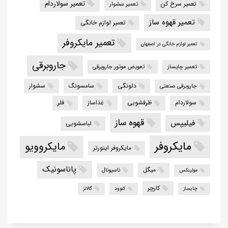
تعمیر سولاردام
تعمیر سرخ کن
تعمیر سشوار
تعمیر قهوه ساز
تعمیر لوازم خانگی
تعمیر مایکروفر
تعمیر لوازم خانگی در اصفهان
جاروبرقی
تعمیر چایساز
تعویض موتور جاروبرقی
دلونگی
سامسونگ
سشوار
جاروبرقی صنعتی
سولاردام
ظرفشویی
غذاساز
فلر
قهوه ساز
فیلیپس
لباسشویی
مایکروفر
مایکروویو
مایکروفر اینورتر
پاناسونیک
میگل
ناسیونال
مولینکس
کارچر
چایساز
کنوود
گالانز