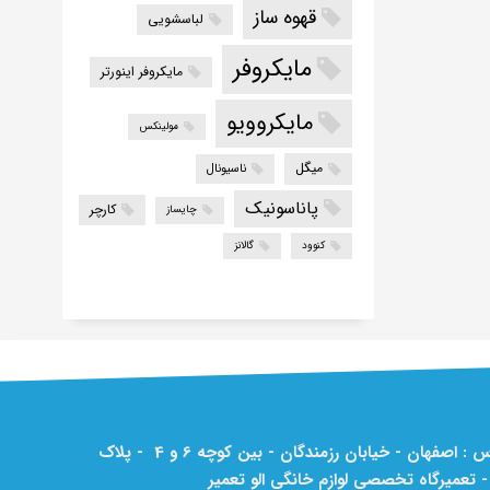
قهوه ساز
لباسشویی
مایکروفر
مایکروفر اینورتر
مایکروویو
مولینکس
میگل
ناسیونال
پاناسونیک
کارچر
چایساز
کنوود
گالانز
آدرس : اصفهان - خیابان رزمندگان - بین کوچه 6 و 4 - پلاک