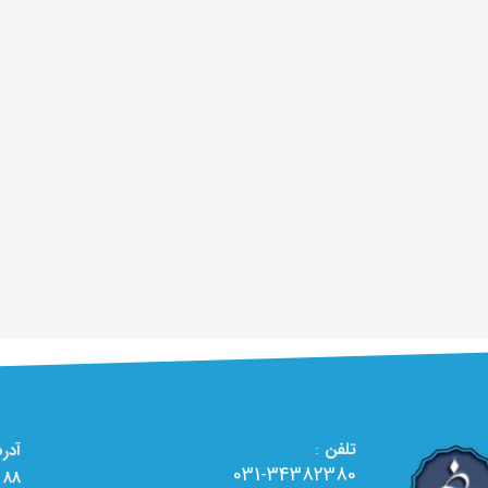
تلفن
:
031-34382380
88 - تعمیرگاه تخصصی لوازم خانگی الو تعمیر