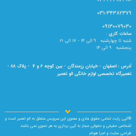
031-34382379
09130079030
ساعات
کاری
:
شنبه تا چهارشنبه 9 الی 14 - 17 الی 21
پنجشنبه 9 الی 14
آدرس : اصفهان - خیابان رزمندگان - بین کوچه 6 و 4 - پلاک 88 -
تعمیرگاه تخصصی لوازم خانگی الو تعمیر
لطفا به نام الو تعمیر بر روی تابلو دقت فرمایید.
©کپی رایت تمامی حقوق مادی و معنوی این سرویس متعلق به الو تعمیر است و
اشخاص حقیقی و حقوقی مجاز به کپی برداری به هر نحوی نمی باشند
طراحی سایت و اجرا
هونام