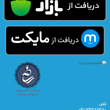
تلفن
:
031-34382380