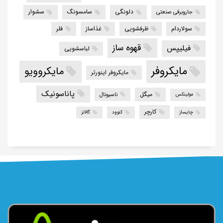
دلونگی
سامسونگ
سشوار
جاروبرقی صنعتی
سولاردام
ظرفشویی
غذاساز
فلر
قهوه ساز
فیلیپس
لباسشویی
مایکروفر
مایکروویو
مایکروفر اینورتر
پاناسونیک
میگل
ناسیونال
مولینکس
کارچر
چایساز
کنوود
گالانز