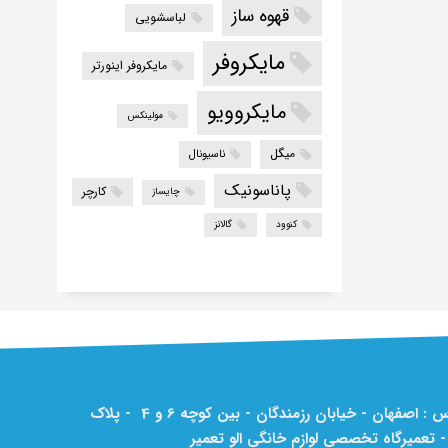
قهوه ساز
لباسشویی
مایکروفر
مایکروفر اینورتر
مایکروویو
مولینکس
میگل
ناسیونال
پاناسونیک
کارچر
چایساز
کنوود
گالانز
آدرس : اصفهان - خیابان رزمندگان - بین کوچه 6 و 4 - پلاک