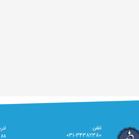
تلفن
:
031-34382380
88 - تعمیرگاه تخصصی لوازم خانگی الو تعمیر