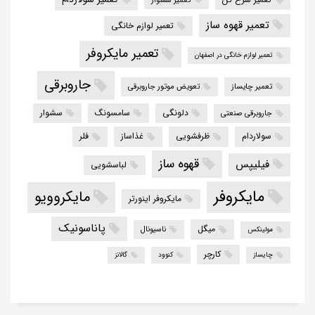
تعمیر قهوه ساز
تعمیر لوازم خانگی
تعمیر مایکروفر
تعمیر لوازم خانگی در اصفهان
جاروبرقی
تعمیر چایساز
تعویض موتور جاروبرقی
دلونگی
سامسونگ
سشوار
جاروبرقی صنعتی
سولاردام
ظرفشویی
غذاساز
فلر
قهوه ساز
فیلیپس
لباسشویی
مایکروفر
مایکروویو
مایکروفر اینورتر
پاناسونیک
میگل
ناسیونال
مولینکس
کارچر
چایساز
کنوود
گالانز