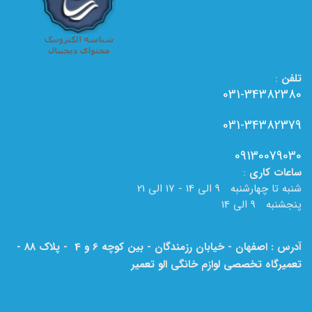
تلفن
:
031-34382380
031-34382379
09130079030
ساعات
کاری
:
شنبه تا چهارشنبه 9 الی 14 - 17 الی 21
پنجشنبه 9 الی 14
آدرس : اصفهان - خیابان رزمندگان - بین کوچه 6 و 4 - پلاک 88 -
تعمیرگاه تخصصی لوازم خانگی الو تعمیر
لطفا به نام الو تعمیر بر روی تابلو دقت فرمایید.