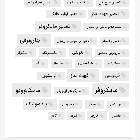
تعمیر سولاردام
تعمیر سرخ کن
تعمیر سشوار
تعمیر قهوه ساز
تعمیر لوازم خانگی
تعمیر مایکروفر
تعمیر لوازم خانگی در اصفهان
جاروبرقی
تعمیر چایساز
تعویض موتور جاروبرقی
دلونگی
سامسونگ
سشوار
جاروبرقی صنعتی
سولاردام
ظرفشویی
غذاساز
فلر
قهوه ساز
فیلیپس
لباسشویی
مایکروفر
مایکروویو
مایکروفر اینورتر
پاناسونیک
میگل
ناسیونال
مولینکس
کارچر
چایساز
کنوود
گالانز