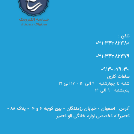
تلفن
:
031-34382380
031-34382379
09130079030
ساعات
کاری
:
شنبه تا چهارشنبه 9 الی 14 - 17 الی 21
پنجشنبه 9 الی 14
آدرس : اصفهان - خیابان رزمندگان - بین کوچه 6 و 4 - پلاک 88 -
تعمیرگاه تخصصی لوازم خانگی الو تعمیر
لطفا به نام الو تعمیر بر روی تابلو دقت فرمایید.