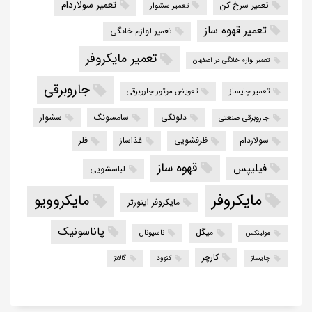
تعمیر سولاردام
تعمیر سرخ کن
تعمیر سشوار
تعمیر قهوه ساز
تعمیر لوازم خانگی
تعمیر مایکروفر
تعمیر لوازم خانگی در اصفهان
جاروبرقی
تعمیر چایساز
تعویض موتور جاروبرقی
دلونگی
سامسونگ
سشوار
جاروبرقی صنعتی
سولاردام
ظرفشویی
غذاساز
فلر
قهوه ساز
فیلیپس
لباسشویی
مایکروفر
مایکروویو
مایکروفر اینورتر
پاناسونیک
میگل
ناسیونال
مولینکس
کارچر
چایساز
کنوود
گالانز