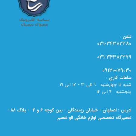
تلفن
:
031-34382380
031-34382379
09130079030
ساعات
کاری
:
شنبه تا چهارشنبه 9 الی 14 - 17 الی 21
پنجشنبه 9 الی 14
آدرس : اصفهان - خیابان رزمندگان - بین کوچه 6 و 4 - پلاک 88 -
تعمیرگاه تخصصی لوازم خانگی الو تعمیر
لطفا به نام الو تعمیر بر روی تابلو دقت فرمایید.