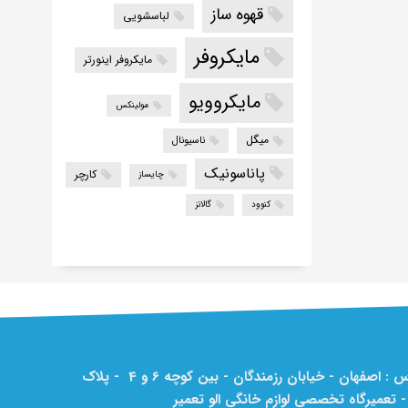
قهوه ساز
لباسشویی
مایکروفر
مایکروفر اینورتر
مایکروویو
مولینکس
میگل
ناسیونال
پاناسونیک
کارچر
چایساز
کنوود
گالانز
آدرس : اصفهان - خیابان رزمندگان - بین کوچه 6 و 4 - پلاک