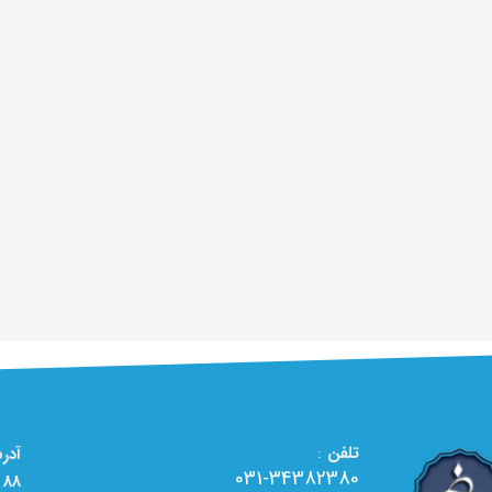
تلفن
:
031-34382380
88 - تعمیرگاه تخصصی لوازم خانگی الو تعمیر