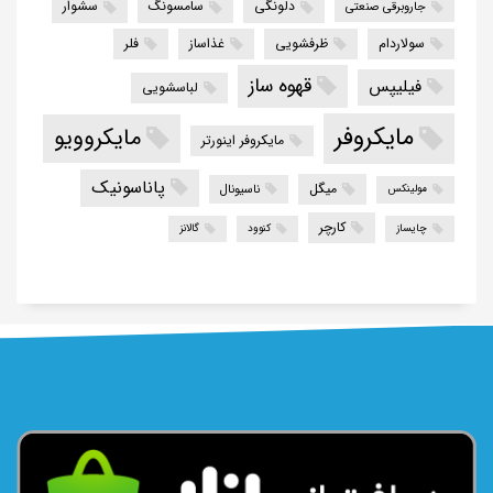
دلونگی
سامسونگ
سشوار
جاروبرقی صنعتی
سولاردام
ظرفشویی
غذاساز
فلر
قهوه ساز
فیلیپس
لباسشویی
مایکروفر
مایکروویو
مایکروفر اینورتر
پاناسونیک
میگل
ناسیونال
مولینکس
کارچر
چایساز
کنوود
گالانز