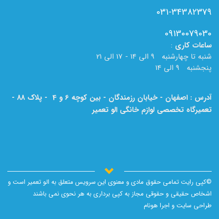
031-34382379
09130079030
ساعات
کاری
:
شنبه تا چهارشنبه 9 الی 14 - 17 الی 21
پنجشنبه 9 الی 14
آدرس : اصفهان - خیابان رزمندگان - بین کوچه 6 و 4 - پلاک 88 -
تعمیرگاه تخصصی لوازم خانگی الو تعمیر
لطفا به نام الو تعمیر بر روی تابلو دقت فرمایید.
©کپی رایت تمامی حقوق مادی و معنوی این سرویس متعلق به الو تعمیر است و
اشخاص حقیقی و حقوقی مجاز به کپی برداری به هر نحوی نمی باشند
طراحی سایت و اجرا
هونام