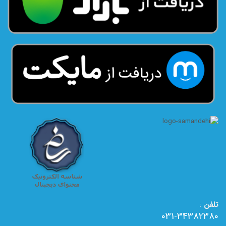
تلفن
:
031-34382380