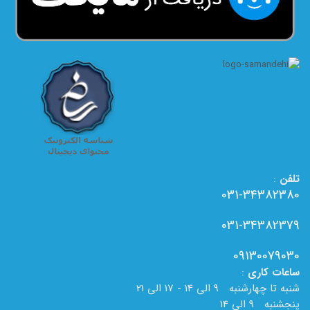
تلفن
:
031-34382380
031-34382379
09130079030
ساعات
کاری
:
شنبه تا چهارشنبه 9 الی 14 - 17 الی 21
پنجشنبه 9 الی 14