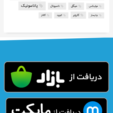
پاناسونیک
میگل
ناسیونال
مولینکس
کارچر
چایساز
کنوود
گالانز