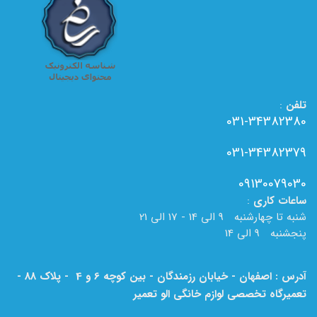
تلفن
:
031-34382380
031-34382379
09130079030
ساعات
کاری
:
شنبه تا چهارشنبه 9 الی 14 - 17 الی 21
پنجشنبه 9 الی 14
آدرس : اصفهان - خیابان رزمندگان - بین کوچه 6 و 4 - پلاک 88 -
تعمیرگاه تخصصی لوازم خانگی الو تعمیر