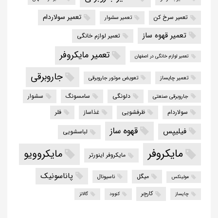
تعمیر سولاردام
تعمیر سرخ کن
تعمیر سشوار
تعمیر قهوه ساز
تعمیر لوازم خانگی
تعمیر مایکروفر
تعمیر لوازم خانگی در اصفهان
جاروبرقی
تعمیر چایساز
تعویض موتور جاروبرقی
دلونگی
سامسونگ
سشوار
جاروبرقی صنعتی
سولاردام
ظرفشویی
غذاساز
فلر
قهوه ساز
فیلیپس
لباسشویی
مایکروفر
مایکروویو
مایکروفر اینورتر
پاناسونیک
میگل
ناسیونال
مولینکس
کارچر
چایساز
کنوود
گالانز