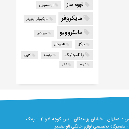
قهوه ساز
لباسشویی
مایکروفر
مایکروفر اینورتر
مایکروویو
مولینکس
میگل
ناسیونال
پاناسونیک
کارچر
چایساز
کنوود
گالانز
آدرس : اصفهان - خیابان رزمندگان - بین کوچه 6 و 4 - پلاک