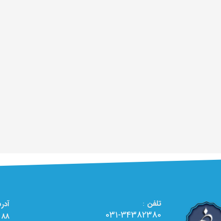
تلفن
:
031-34382380
88 - تعمیرگاه تخصصی لوازم خانگی الو تعمیر