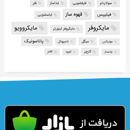
سولاردام
ظرفشویی
غذاساز
فلر
قهوه ساز
فیلیپس
لباسشویی
مایکروفر
مایکروویو
مایکروفر اینورتر
پاناسونیک
میگل
ناسیونال
مولینکس
کارچر
چایساز
کنوود
گالانز