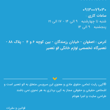
09130079030
ساعات
کاری
:
شنبه تا چهارشنبه 9 الی 14 - 17 الی 21
پنجشنبه 9 الی 14
آدرس : اصفهان - خیابان رزمندگان - بین کوچه 6 و 4 - پلاک 88 -
تعمیرگاه تخصصی لوازم خانگی الو تعمیر
لطفا به نام الو تعمیر بر روی تابلو دقت فرمایید.
©کپی رایت تمامی حقوق مادی و معنوی این سرویس متعلق به الو تعمیر است و
اشخاص حقیقی و حقوقی مجاز به کپی برداری به هر نحوی نمی باشند
طراحی سایت و اجرا
هونام
قوانین و مقررات