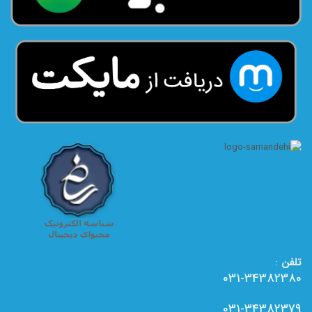
تلفن
:
031-34382380
031-34382379