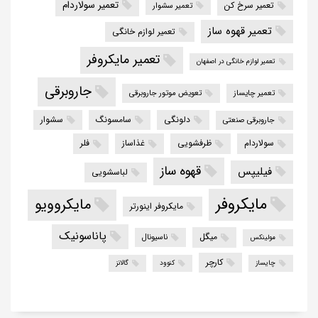
تعمیر سولاردام
تعمیر سرخ کن
تعمیر سشوار
تعمیر قهوه ساز
تعمیر لوازم خانگی
تعمیر مایکروفر
تعمیر لوازم خانگی در اصفهان
جاروبرقی
تعمیر چایساز
تعویض موتور جاروبرقی
دلونگی
سامسونگ
سشوار
جاروبرقی صنعتی
سولاردام
ظرفشویی
غذاساز
فلر
قهوه ساز
فیلیپس
لباسشویی
مایکروفر
مایکروویو
مایکروفر اینورتر
پاناسونیک
میگل
ناسیونال
مولینکس
کارچر
چایساز
کنوود
گالانز