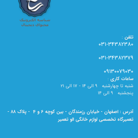
تلفن
:
031-34382380
031-34382379
09130079030
ساعات
کاری
:
شنبه تا چهارشنبه 9 الی 14 - 17 الی 21
پنجشنبه 9 الی 14
آدرس : اصفهان - خیابان رزمندگان - بین کوچه 6 و 4 - پلاک 88 -
تعمیرگاه تخصصی لوازم خانگی الو تعمیر
لطفا به نام الو تعمیر بر روی تابلو دقت فرمایید.