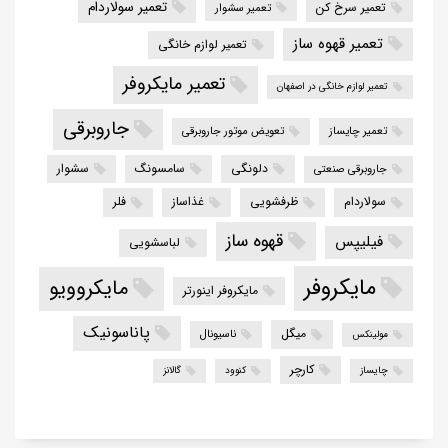
تعمیر سولاردام
تعمیر سرخ کن
تعمیر سشوار
تعمیر قهوه ساز
تعمیر لوازم خانگی
تعمیر مایکروفر
تعمیر لوازم خانگی در اصفهان
جاروبرقی
تعمیر چایساز
تعویض موتور جاروبرقی
دلونگی
سامسونگ
سشوار
جاروبرقی صنعتی
سولاردام
ظرفشویی
غذاساز
فلر
قهوه ساز
فیلیپس
لباسشویی
مایکروفر
مایکروویو
مایکروفر اینورتر
پاناسونیک
میگل
ناسیونال
مولینکس
کارچر
چایساز
کنوود
گالانز