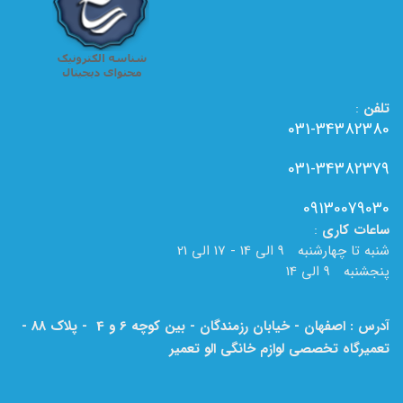
تلفن
:
031-34382380
031-34382379
09130079030
ساعات
کاری
:
شنبه تا چهارشنبه 9 الی 14 - 17 الی 21
پنجشنبه 9 الی 14
آدرس : اصفهان - خیابان رزمندگان - بین کوچه 6 و 4 - پلاک 88 -
تعمیرگاه تخصصی لوازم خانگی الو تعمیر
لطفا به نام الو تعمیر بر روی تابلو دقت فرمایید.