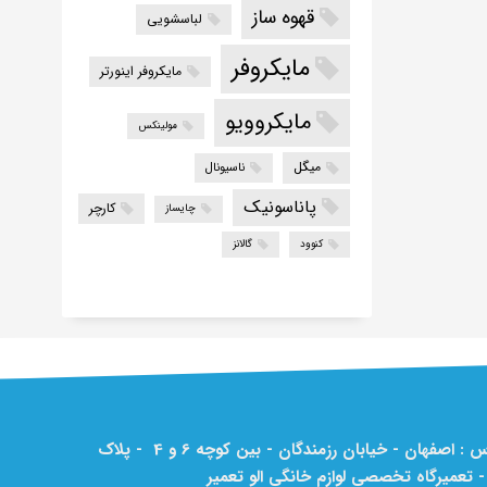
قهوه ساز
لباسشویی
مایکروفر
مایکروفر اینورتر
مایکروویو
مولینکس
میگل
ناسیونال
پاناسونیک
کارچر
چایساز
کنوود
گالانز
آدرس : اصفهان - خیابان رزمندگان - بین کوچه 6 و 4 - پلاک