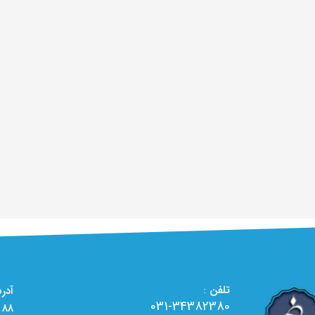
تلفن
:
031-34382380
88 - تعمیرگاه تخصصی لوازم خانگی الو تعمیر