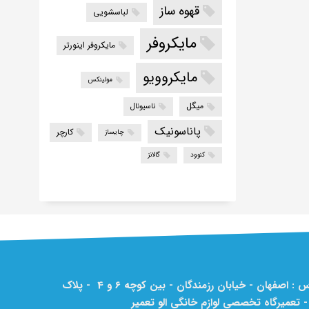
قهوه ساز
لباسشویی
مایکروفر
مایکروفر اینورتر
مایکروویو
مولینکس
میگل
ناسیونال
پاناسونیک
کارچر
چایساز
کنوود
گالانز
آدرس : اصفهان - خیابان رزمندگان - بین کوچه 6 و 4 - پلاک