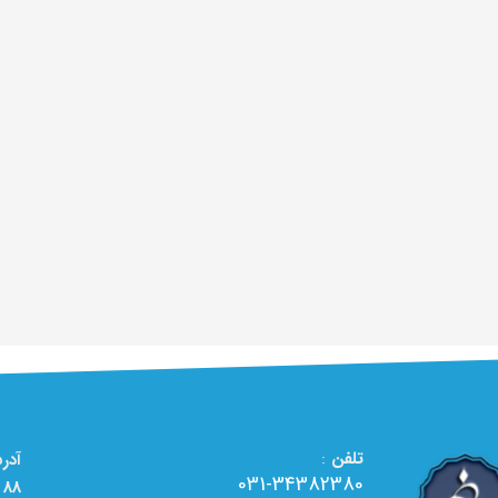
تلفن
:
031-34382380
88 - تعمیرگاه تخصصی لوازم خانگی الو تعمیر