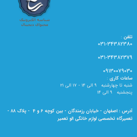
تلفن
:
031-34382380
031-34382379
09130079030
ساعات
کاری
:
شنبه تا چهارشنبه 9 الی 14 - 17 الی 21
پنجشنبه 9 الی 14
آدرس : اصفهان - خیابان رزمندگان - بین کوچه 6 و 4 - پلاک 88 -
تعمیرگاه تخصصی لوازم خانگی الو تعمیر
لطفا به نام الو تعمیر بر روی تابلو دقت فرمایید.