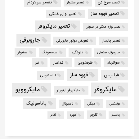
تعمیر سولاردام
تعمیر سرخ کن
تعمیر سشوار
تعمیر قهوه ساز
تعمیر لوازم خانگی
تعمیر مایکروفر
تعمیر لوازم خانگی در اصفهان
جاروبرقی
تعمیر چایساز
تعویض موتور جاروبرقی
دلونگی
سامسونگ
سشوار
جاروبرقی صنعتی
سولاردام
ظرفشویی
غذاساز
فلر
قهوه ساز
فیلیپس
لباسشویی
مایکروفر
مایکروویو
مایکروفر اینورتر
پاناسونیک
میگل
ناسیونال
مولینکس
کارچر
چایساز
کنوود
گالانز