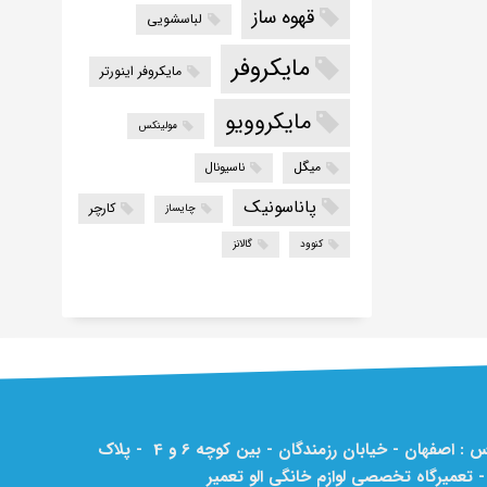
قهوه ساز
لباسشویی
مایکروفر
مایکروفر اینورتر
مایکروویو
مولینکس
میگل
ناسیونال
پاناسونیک
کارچر
چایساز
کنوود
گالانز
آدرس : اصفهان - خیابان رزمندگان - بین کوچه 6 و 4 - پلاک