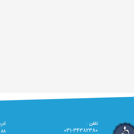
تلفن
:
031-34382380
88 - تعمیرگاه تخصصی لوازم خانگی الو تعمیر