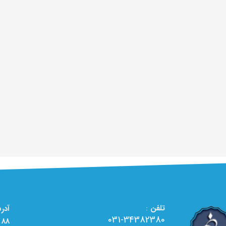
تلفن
:
031-34382380
88 - تعمیرگاه تخصصی لوازم خانگی الو تعمیر