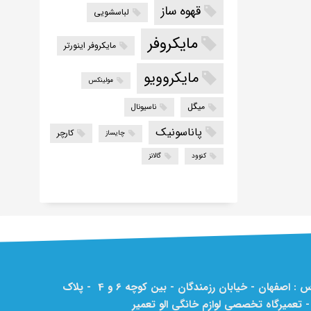
قهوه ساز
لباسشویی
مایکروفر
مایکروفر اینورتر
مایکروویو
مولینکس
میگل
ناسیونال
پاناسونیک
کارچر
چایساز
کنوود
گالانز
آدرس : اصفهان - خیابان رزمندگان - بین کوچه 6 و 4 - پلاک