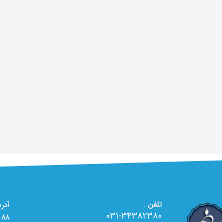
تلفن
:
031-34382380
88 - تعمیرگاه تخصصی لوازم خانگی الو تعمیر