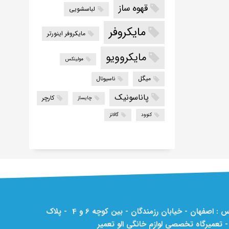
قهوه ساز
لباسشویی
مایکروفر
مایکروفر اینورتر
مایکروویو
مولینکس
میگل
ناسیونال
پاناسونیک
کارچر
چایساز
کنوود
گالانز
آدرس : اصفهان - خیابان رزمندگان - بین کوچه 6 و 4 - پلاک