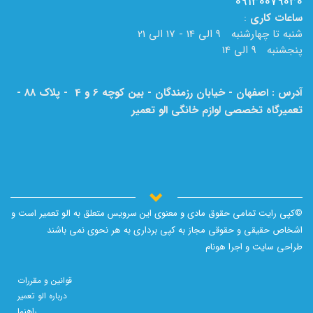
09130079030
ساعات
کاری
:
شنبه تا چهارشنبه 9 الی 14 - 17 الی 21
پنجشنبه 9 الی 14
آدرس : اصفهان - خیابان رزمندگان - بین کوچه 6 و 4 - پلاک 88 -
تعمیرگاه تخصصی لوازم خانگی الو تعمیر
لطفا به نام الو تعمیر بر روی تابلو دقت فرمایید.
©کپی رایت تمامی حقوق مادی و معنوی این سرویس متعلق به الو تعمیر است و
اشخاص حقیقی و حقوقی مجاز به کپی برداری به هر نحوی نمی باشند
طراحی سایت و اجرا
هونام
قوانین و مقررات
درباره الو تعمیر
راهنما