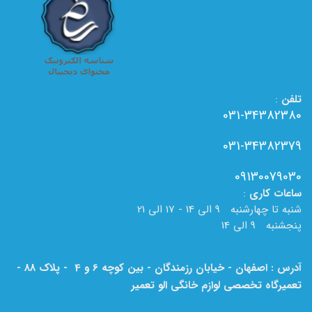
تلفن
:
031-34382380
031-34382379
09130079030
ساعات
کاری
:
شنبه تا چهارشنبه 9 الی 14 - 17 الی 21
پنجشنبه 9 الی 14
آدرس : اصفهان - خیابان رزمندگان - بین کوچه 6 و 4 - پلاک 88 -
تعمیرگاه تخصصی لوازم خانگی الو تعمیر