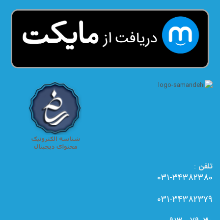
تلفن
:
031-34382380
031-34382379